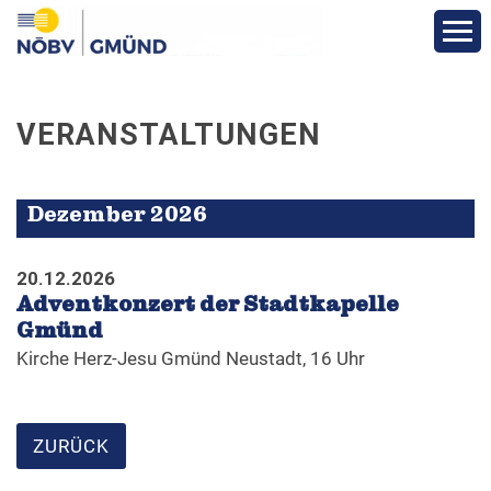
Aktuelles
VERANSTALTUNGEN
Über den Bezirk
Dezember 2026
Vereine
20.12.2026
Funktionäre
Adventkonzert der Stadtkapelle
Gmünd
Kirche Herz-Jesu Gmünd Neustadt, 16 Uhr
Fotos
Veranstaltungen
ZURÜCK
Bewerbe und Ergebnisse