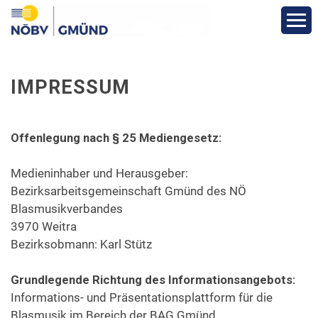
Aktuelles
IMPRESSUM
Über den Bezirk
Offenlegung nach § 25 Mediengesetz:
Vereine
Medieninhaber und Herausgeber:
Funktionäre
Bezirksarbeitsgemeinschaft Gmünd des NÖ
Blasmusikverbandes
3970 Weitra
Fotos
Bezirksobmann: Karl Stütz
Veranstaltungen
Grundlegende Richtung des Informationsangebots:
Informations- und Präsentationsplattform für die
Blasmusik im Bereich der BAG Gmünd
Bewerbe und Ergebnisse